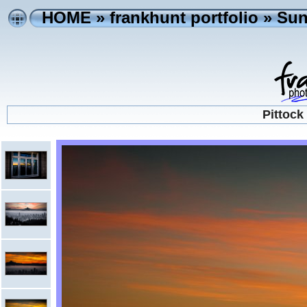
HOME
»
frankhunt portfolio
»
Sun
Pittock